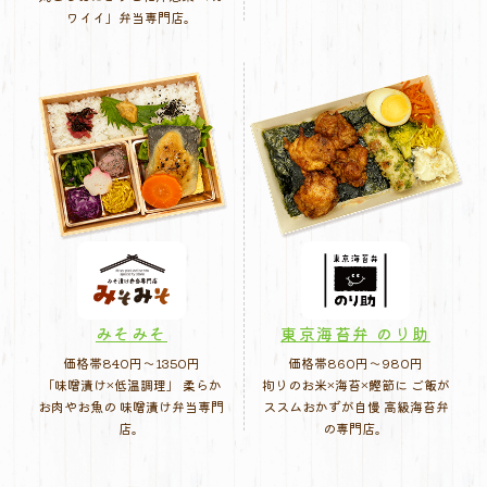
ワイイ」弁当専門店。
みそみそ
東京海苔弁 のり助
価格帯840円〜1350円
価格帯860円〜980円
「味噌漬け×低温調理」 柔らか
拘りのお米×海苔×鰹節に ご飯が
お肉やお魚の 味噌漬け弁当専門
ススムおかずが自慢 高級海苔弁
店。
の専門店。