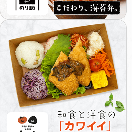
苔
弁
の
和
り
食
助
と
洋
食
の
カ
ワ
イ
イ
お
弁
当
屋
さ