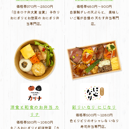
価格帯370円〜2500円
価格帯480円〜900円
「日本ロケ弁大賞 金賞」 手作り
自家製ダレの天ぷらと、 美味し
おにぎりとお惣菜の おにぎり弁
いご飯が自慢の 天むす弁当専門
当専門店。
店。
洋食と和食のお弁当 カ
彩りいなり にじなり
リナ
価格帯500円〜1280円
色とりどりのオシャレな いなり
価格帯530円〜1080円
寿司弁当専門店。
丸ころおにぎりと和洋惣菜 「カ