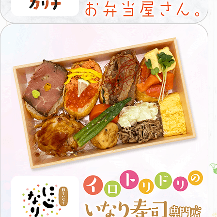
ん
洋
食
イ
と
ロ
和
ト
食
リ
の
ド
お
リ
弁
の
当
い
カ
な
リ
り
ナ
寿
司
専
門
店
に