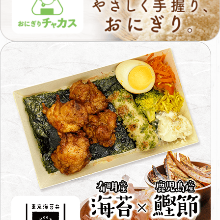
り
お
に
有
ぎ
明
り
産
チ
海
ャ
苔
カ
x
ス
鹿
児
島
産
鰹
節
東
京
海