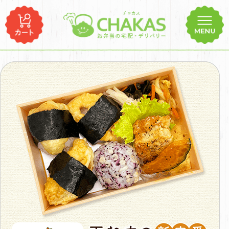
コ
ン
テ
ン
ツ
天
へ
む
ス
す
キ
の
ッ
新
プ
定
番
天
む
す
じ
ゅ
う