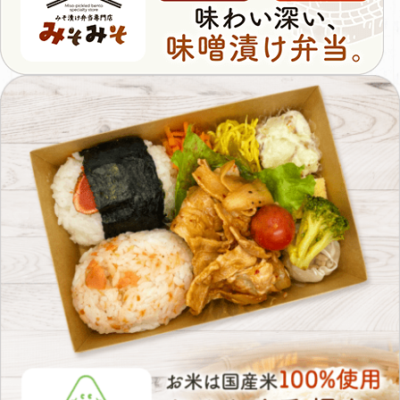
そ
お
米
は
国
産
米
100%
使
用。
や
さ
し
く
手
握