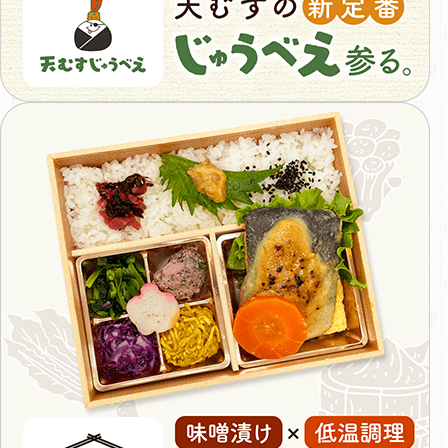
べ
え
味
わ
い
深
い
味
噌
漬
け
弁
当
み
そ
み