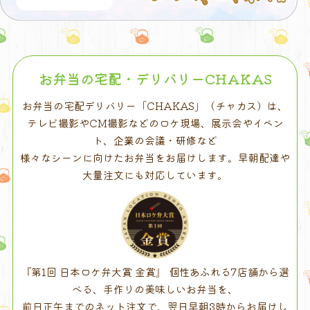
じ
な
り
お弁当の宅配・デリバリーCHAKAS
お弁当の宅配デリバリー「CHAKAS」（チャカス）は、
テレビ撮影やCM撮影などのロケ現場、展示会やイベン
ト、企業の会議・研修など
様々なシーンに向けたお弁当をお届けします。早朝配達や
大量注文にも対応しています。
『第1回 日本ロケ弁大賞 金賞』 個性あふれる7店舗から選
べる、手作りの美味しいお弁当を、
前日正午までのネット注文で、翌日早朝3時からお届けし