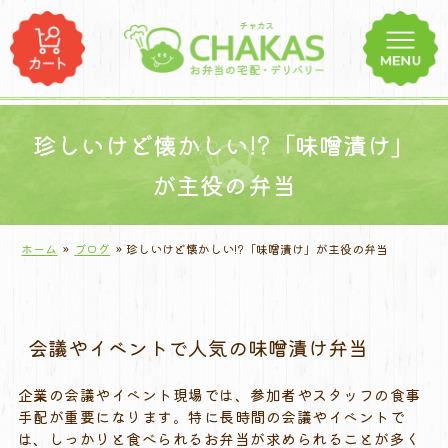
コ
ン
テ
ン
ツ
へ
珍しいけど懐かしい!?「味噌漬け」
ス
が主役の弁当
キ
ッ
プ
ホーム
»
ブログ
»
珍しいけど懐かしい!?「味噌漬け」が主役の弁当
会議やイベントで人気の味噌漬け弁当
企業の会議やイベント現場では、参加者やスタッフの食事
手配が重要になります。特に長時間の会議やイベントで
は、しっかりと食べられるお弁当が求められることが多く