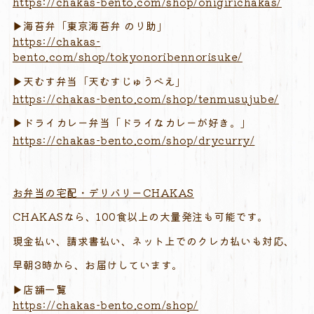
https://
chakas-
bento.
com/
shop/
onigirichakas/
▶︎海苔
弁「東京海苔弁 のり助」
https://chakas-
bento.com/shop/tokyonoribennorisuke/
▶︎天
むす
弁当「天むすじゅうべえ」
https://
chakas-
bento.
com/
shop/
tenmusujube/
▶︎ドライ
カレー
弁当「ドライなカレーが好き。」
https://
chakas-
bento.
com/
shop/
drycurry/
お弁当の宅配・デリバリーCHAKAS
CHAKASなら、100食以上の大量発注も可能です。
現金払い、請求書払い、ネット上でのクレカ払いも対応、
早朝3時から、お届けしています。
▶︎店舗一覧
https://
chakas-
bento.
com/
shop/