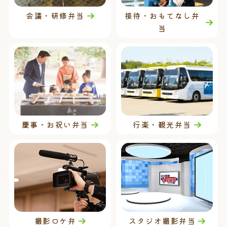
会議・研修弁当
接待・おもてなし弁
当
慶事・お祝い弁当
行楽・観光弁当
撮影ロケ弁
スタジオ撮影弁当