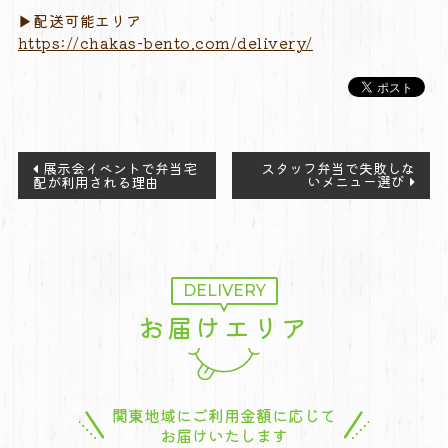
▶︎配送可能エリア
https://
chakas-
bento.
com/
delivery/
投
展示会イベントで弁当宅
スタッフ弁当で失敗しな
いメニュー選び
配が利用される理由
稿
ナ
ビ
ゲ
ー
DELIVERY
シ
お届けエリア
ョ
ン
関東地域にご利用金額に応じて
お届けいたします