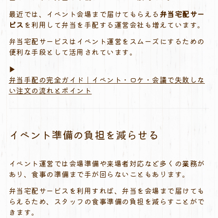
最近
では、
イベント
会場
まで
届け
て
もらえる
弁当
宅配
サー
ビス
を
利用
し
て
弁当
を
手配
する
運営
会社
も
増え
てい
ます。
弁当
宅配
サービス
は
イベント
運営
を
スムーズ
に
する
ため
の
便利
な
手段
として
活用
さ
れ
てい
ます。
▶︎
弁当手配の完全ガイド｜イベント・ロケ・会議で失敗しな
い注文の流れとポイント
イベント
準備
の
負担
を
減
ら
せる
イベント
運営
では
会場
準備
や
来場
者
対応
など
多く
の
業務
が
あり、
食事
の
準備
まで
手
が
回
ら
ない
こと
も
あり
ます。
弁当
宅配
サービス
を
利用
す
れ
ば、
弁当
を
会場
まで
届け
て
も
らえる
ため、
スタッフ
の
食事
準備
の
負担
を
減らす
こと
が
で
き
ます。