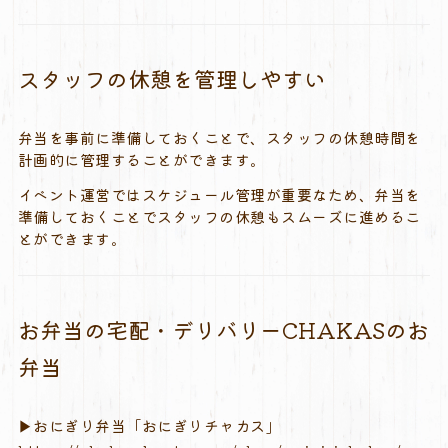
スタッフ
の
休憩
を
管理
し
やすい
弁当
を
事前
に
準備
し
て
おく
こと
で、
スタッフ
の
休憩
時間
を
計画
的
に
管理
する
こと
が
でき
ます。
イベント
運営
では
スケジュール
管理
が
重要
な
ため、
弁当
を
準備
し
て
おく
こと
で
スタッフ
の
休憩
も
スムーズ
に
進める
こ
と
が
でき
ます。
お弁当の宅配・デリバリーCHAKAS
のお
弁当
▶︎おにぎり
弁当「おにぎりチャカス」