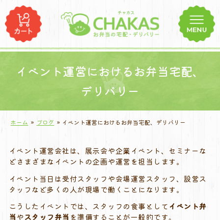
コ
ン
テ
ン
ツ
へ
イベント運営におけるお弁当宅配、
ス
デリバリー
キ
ッ
プ
ホーム
»
ブログ
»
イベント運営におけるお弁当宅配、デリバリー
イベント
運営
会社
は、
展示
会
や
企業
イベント、
セミナー
な
ど
さまざま
な
イベント
の
企画
や
運営
を
担当
し
ます。
イベント
当日
は
受付
スタッフ
や
会場
運営
スタッフ、
設営
ス
タッフ
など
多く
の
人
が
現場
で
働く
ことに
なり
ます。
こうした
イベント
では、
スタッフ
の
食事
として
イベント
弁
当
や
スタッフ
弁当
を
準備
する
こと
が
一般
的
です。