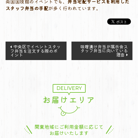
両国国技館のイベントでも、
弁当宅配サービスを利用した
スタッフ弁当の手配
が多く行われています。
投
中央区でイベントスタッ
味噌漬け弁当が展示会ス
タッフ弁当に向いている
フ弁当を注文する際のポ
稿
理由
イント
ナ
ビ
ゲ
ー
DELIVERY
シ
お届けエリア
ョ
ン
関東地域にご利用金額に応じて
お届けいたします