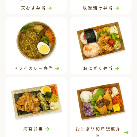
天むす弁当
味噌漬け弁当
ドライカレー弁当
おにぎり弁当
海苔弁当
おにぎり和洋惣菜弁
当