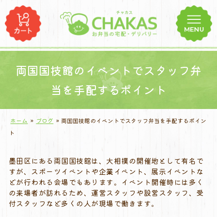
コ
ン
テ
ン
ツ
へ
両国国技館のイベントでスタッフ弁
ス
当を手配するポイント
キ
ッ
プ
ホーム
»
ブログ
»
両国国技館のイベントでスタッフ弁当を手配するポイン
ト
墨田区にある両国国技館は、大相撲の開催地として有名で
すが、スポーツイベントや企業イベント、展示イベントな
どが行われる会場でもあります。イベント開催時には多く
の来場者が訪れるため、運営スタッフや設営スタッフ、受
付スタッフなど多くの人が現場で働きます。