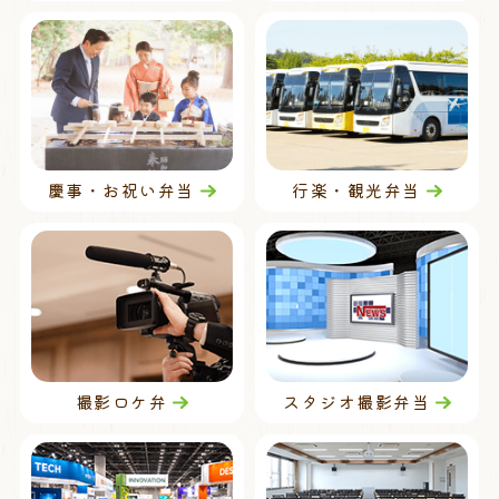
慶事・お祝い弁当
行楽・観光弁当
撮影ロケ弁
スタジオ撮影弁当