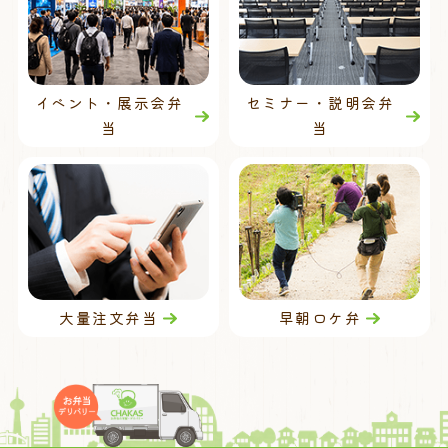
イベント・展示会弁
セミナー・説明会弁
当
当
大量注文弁当
早朝ロケ弁