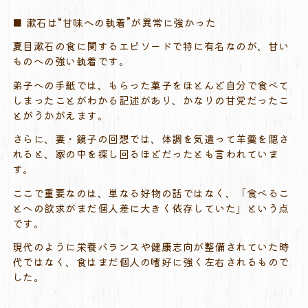
■ 漱石は“甘味への執着”が異常に強かった
夏目漱石の食に関するエピソードで特に有名なのが、甘い
ものへの強い執着です。
弟子への手紙では、もらった菓子をほとんど自分で食べて
しまったことがわかる記述があり、かなりの甘党だったこ
とがうかがえます。
さらに、妻・鏡子の回想では、体調を気遣って羊羹を隠さ
れると、家の中を探し回るほどだったとも言われていま
す。
ここで重要なのは、単なる好物の話ではなく、「食べるこ
とへの欲求がまだ個人差に大きく依存していた」という点
です。
現代のように栄養バランスや健康志向が整備されていた時
代ではなく、食はまだ個人の嗜好に強く左右されるもので
した。