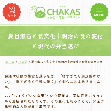
コ
ン
テ
ン
ツ
へ
夏目漱石と食文化｜明治の食の変化
ス
と現代の弁当選び
キ
ッ
プ
ホーム
»
ブログ
»
夏目漱石と食文化｜明治の食の変化と現代の弁当選び
会議や研修の昼食を選ぶとき、「軽すぎても満足感がな
い」「重すぎると午後に響く」と悩むことはありません
か。
この“ちょうどいい食事”という感覚は、実は近代になって
から形成されたものです。その変化を知るうえで、非常に
象徴的な人物が夏目漱石です。