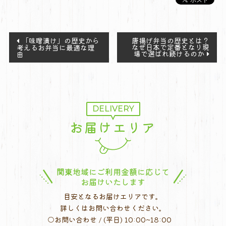
投
「味噌漬け」の歴史から
唐揚げ弁当の歴史とは？
なぜ日本で定番となり現
考えるお弁当に最適な理
稿
場で選ばれ続けるのか
由
ナ
ビ
ゲ
ー
DELIVERY
シ
お届けエリア
ョ
ン
関東地域にご利用金額に応じて
お届けいたします
目安となるお届けエリアです。
詳しくはお問い合わせください。
○お問い合わせ / (平日) 10:00~18:00