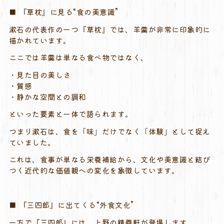
■ 『草枕』に見る“食の美意識”
漱石の代表作の一つ『草枕』では、羊羹が非常に印象的に
描かれています。
ここでは羊羹は単なる食べ物ではなく、
・見た目の美しさ
・質感
・静かな空間との調和
といった要素と一体で語られます。
つまり漱石は、食を「味」だけでなく「体験」として捉え
ていました。
これは、食事が単なる栄養補給から、文化や美意識と結び
つく近代的な価値観への変化を象徴しています。
■ 『三四郎』に出てくる“外食文化”
一方で『三四郎』には、上野の精養軒が登場します。