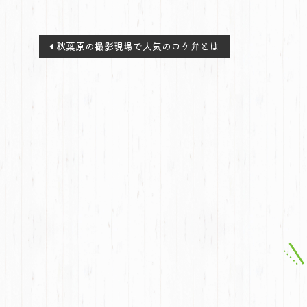
投
秋葉原の撮影現場で人気のロケ弁とは
稿
ナ
ビ
ゲ
ー
シ
ョ
ン