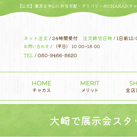
コ
【公式】東京を中心に弁当宅配・デリバリーのCHAKAS(チャ
ン
テ
ン
ツ
ネット注文
/ 24時間受付
注文締切日時
/ 1日前12:
へ
お問い合わせ
/ （平日） 10:00~18:00
ス
TEL
/ 080-9466-8620
キ
ッ
プ
大崎で展示会スタ