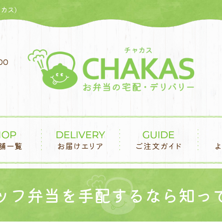
カス)
00
ッフ弁当を手配するなら知っ