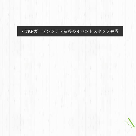
投
TKPガーデンシティ渋谷のイベントスタッフ弁当
稿
ナ
ビ
ゲ
ー
シ
ョ
ン