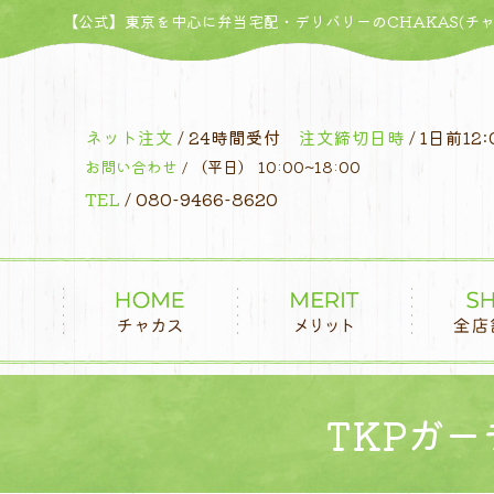
コ
【公式】東京を中心に弁当宅配・デリバリーのCHAKAS(チャ
ン
テ
ン
ツ
ネット注文
/ 24時間受付
注文締切日時
/ 1日前12:
へ
お問い合わせ
/ （平日） 10:00~18:00
ス
TEL
/ 080-9466-8620
キ
ッ
プ
TKPガ