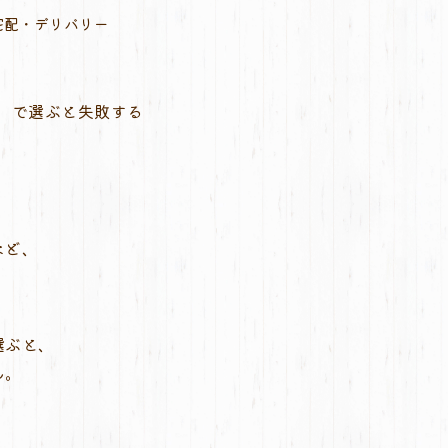
宅配・デリバリー
」で選ぶと失敗する
など、
選ぶと、
ん。