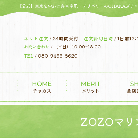
コ
【公式】東京を中心に弁当宅配・デリバリーのCHAKAS(チャ
ン
テ
ン
ツ
ネット注文
/ 24時間受付
注文締切日時
/ 1日前12:
へ
お問い合わせ
/ （平日） 10:00~18:00
ス
TEL
/ 080-9466-8620
キ
ッ
プ
ZOZOマ