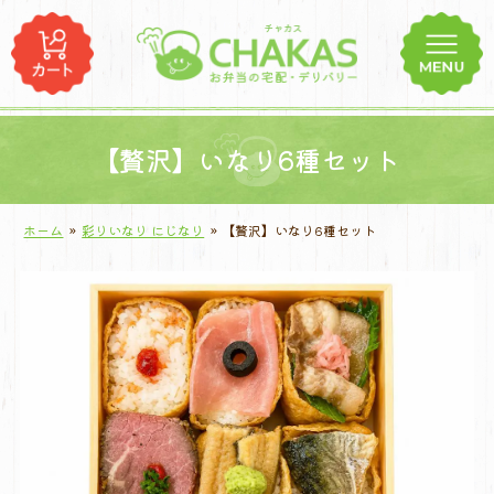
コ
ン
テ
ン
ツ
へ
【贅沢】いなり6種セット
ス
キ
ホーム
»
彩りいなり にじなり
»
【贅沢】いなり6種セット
ッ
プ