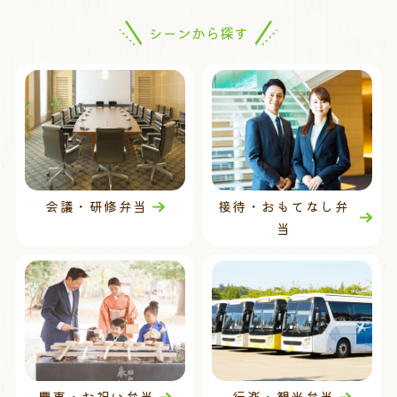
シーンから探す
会議・研修弁当
接待・おもてなし弁
当
慶事・お祝い弁当
行楽・観光弁当