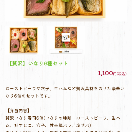
【贅沢】いなり6種セット
1,100
円(税込)
ローストビーフや穴子、生ハムなど贅沢具材をのせた豪華い
なり6個のセットです。
【弁当内容】
贅沢いなり寿司6個(いなりの種類：ローストビーフ、生ハ
ム、鮭すじこ、穴子、甘辛豚バラ、塩サバ)