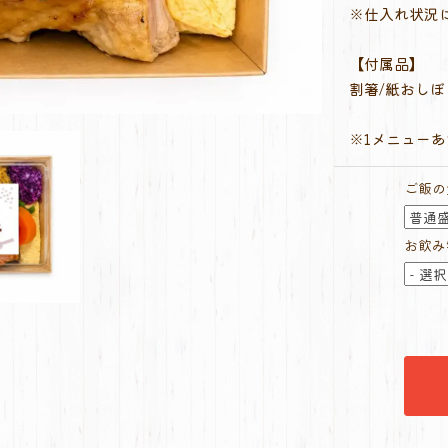
※仕入れ状況
【付属品】
割箸/紙おしぼ
※1メニュー
ご飯の
お飲み