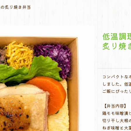
けの炙り焼き弁当
低温調
炙り焼
コンパクトな
しました。低
ご飯にぴった
【弁当内容】
鶏モモ味噌漬け
切り干し大根の
ねぎ味噌と大葉/