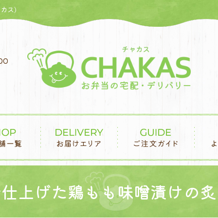
カス)
00
で仕上げた鶏もも味噌漬けの炙