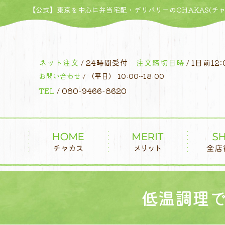
コ
【公式】東京を中心に弁当宅配・デリバリーのCHAKAS(チャ
ン
テ
ン
ツ
ネット注文
/ 24時間受付
注文締切日時
/ 1日前12:
へ
お問い合わせ
/ （平日） 10:00~18:00
ス
TEL
/ 080-9466-8620
キ
ッ
プ
低温調理