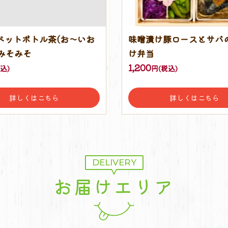
lペットボトル茶(お〜いお
味噌漬け豚ロースとサバ
みそみそ
け弁当
1,200
込)
円(税込)
詳しくはこちら
詳しくはこちら
DELIVERY
お届けエリア