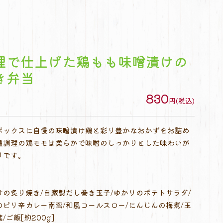
理で仕上げた鶏もも味噌漬けの
き弁当
830
円(税込)
ボックスに自慢の味噌漬け鶏と彩り豊かなおかずをお詰め
温調理の鶏モモは柔らかで味噌のしっかりとした味わいが
りです。
の炙り焼き/自家製だし巻き玉子/ゆかりのポテトサラダ/
ピリ辛カレー南蛮/和風コールスロー/にんじんの梅煮/玉
ご飯[約200g]