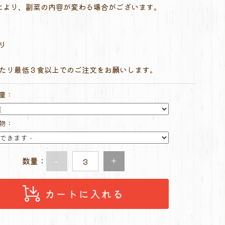
により、副菜の内容が変わる場合がございます。
り
あたり最低３食以上でのご注文をお願いします。
量：
物：
数量：
-
+