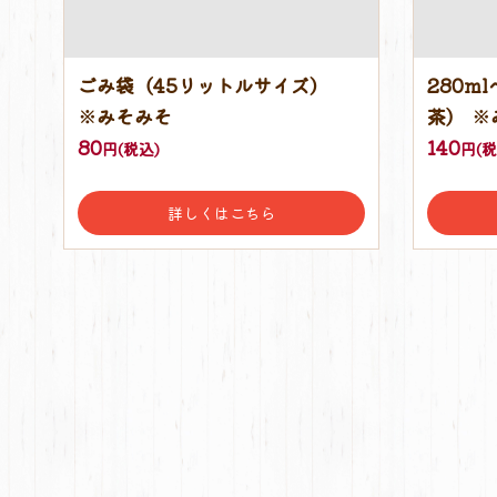
ごみ袋（45リットルサイズ）
280m
※みそみそ
茶) ※
80
140
円(税込)
円(税
詳しくはこちら