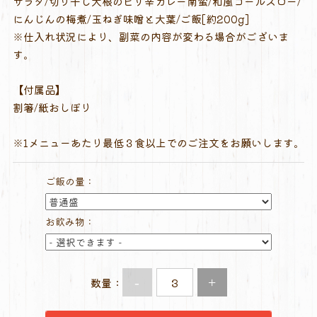
サラダ/切り干し大根のピリ辛カレー南蛮/和風コールスロー/
にんじんの梅煮/玉ねぎ味噌と大葉/ご飯[約200g]
※仕入れ状況により、副菜の内容が変わる場合がございま
す。
【付属品】
割箸/紙おしぼり
※1メニューあたり最低３食以上でのご注文をお願いします。
ご飯の量：
お飲み物：
-
+
数量：