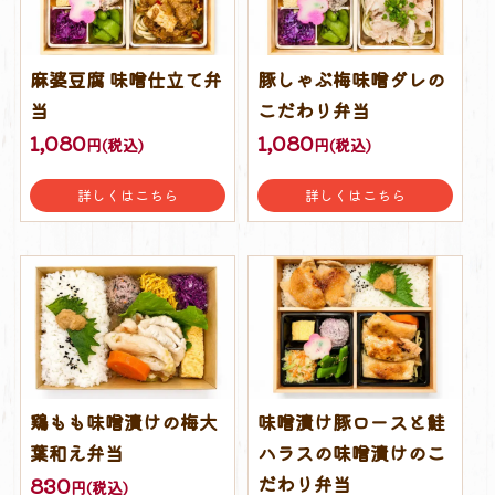
麻婆豆腐 味噌仕立て弁
豚しゃぶ梅味噌ダレの
当
こだわり弁当
1,080
1,080
円(税込)
円(税込)
詳しくはこちら
詳しくはこちら
鶏もも味噌漬けの梅大
味噌漬け豚ロースと鮭
葉和え弁当
ハラスの味噌漬けのこ
だわり弁当
830
円(税込)