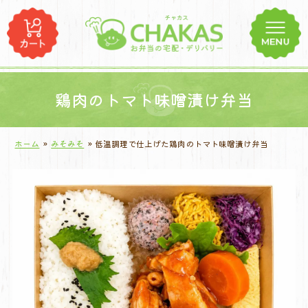
コ
ン
テ
ン
ツ
へ
鶏肉のトマト味噌漬け弁当
ス
キ
ホーム
»
みそみそ
»
低温調理で仕上げた鶏肉のトマト味噌漬け弁当
ッ
プ