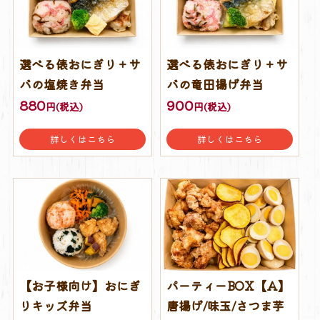
選べる俵おにぎり＋サ
選べる俵おにぎり＋サ
バの塩焼き弁当
バの竜田揚げ弁当
880
900
円(税込)
円(税込)
詳しくはこちら
詳しくはこちら
【お子様向け】おにぎ
パーティーBOX【A】
りキッズ弁当
唐揚げ/味玉/さつま芋