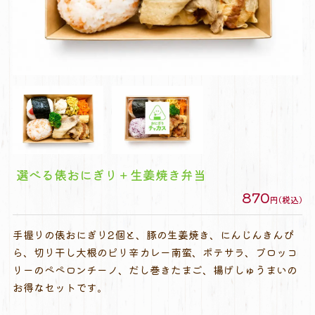
選べる俵おにぎり＋生姜焼き弁当
870
円(税込)
手握りの俵おにぎり2個と、豚の生姜焼き、にんじんきんぴ
ら、切り干し大根のピリ辛カレー南蛮、ポテサラ、ブロッコ
リーのペペロンチーノ、だし巻きたまご、揚げしゅうまいの
お得なセットです。