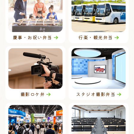
慶事・お祝い弁当
行楽・観光弁当
撮影ロケ弁
スタジオ撮影弁当