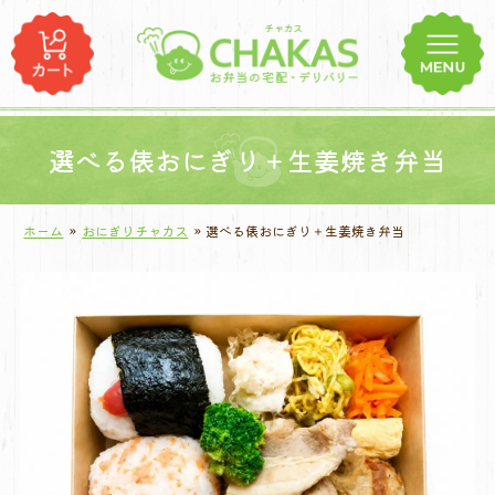
コ
ン
テ
ン
ツ
へ
選べる俵おにぎり＋生姜焼き弁当
ス
キ
ホーム
»
おにぎりチャカス
»
選べる俵おにぎり＋生姜焼き弁当
ッ
プ