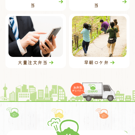
当
当
大量注文弁当
早朝ロケ弁