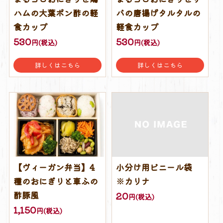
ハムの大葉ポン酢の軽
バの唐揚げタルタルの
食カップ
軽食カップ
530
530
円(税込)
円(税込)
詳しくはこちら
詳しくはこちら
【ヴィーガン弁当】4
小分け用ビニール袋
種のおにぎりと車ふの
※カリナ
酢豚風
20
円(税込)
1,150
円(税込)