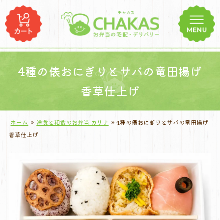
コ
ン
テ
ン
ツ
へ
4種の俵おにぎりとサバの竜田揚げ
ス
香草仕上げ
キ
ッ
プ
ホーム
»
洋食と和食のお弁当 カリナ
»
4種の俵おにぎりとサバの竜田揚げ
香草仕上げ