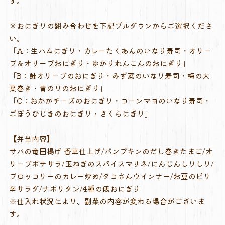
す。
※おにぎりの組み合わせを下記プルダウンからご選択くださ
い。
「A：生ハムにぎり・カレーたくあんのいなり寿司・オリー
ブ＆オリーブおにぎり・ゆかりれんこんのおにぎり」
「B：鮭オリーブのおにぎり・みず菜のいなり寿司・梅の大
葉巻き・青のりのおにぎり」
「C：おかかチーズのおにぎり・コーンマヨのいなり寿司・
ごぼうひじきのおにぎり・さくらにぎり」
【弁当内容】
サバの竜田揚げ 香草仕上げ/パンプキンのだし巻きたまご/オ
リーブポテサラ/玉ねぎのスパイスマリネ/にんじんしりしり/
ブロッコリーのカレー炒め/タコさんウインナー/お豆のピリ
辛サラダ/ナポリタン/4種の俵おにぎり
※仕入れ状況により、副菜の内容が変わる場合がございま
す。