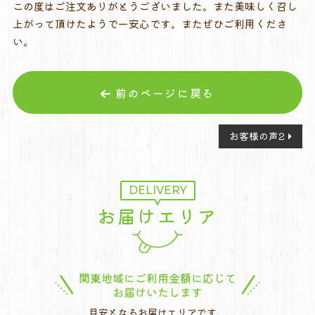
この度はご注文ありがとうございました。また美味しく召し
上がって頂けたようで一安心です。またぜひご利用くださ
い。
前のページに戻る
投
お客様の声2
稿
ナ
ビ
DELIVERY
ゲ
お届けエリア
ー
シ
ョ
ン
関東地域にご利用金額に応じて
お届けいたします
目安となるお届けエリアです。