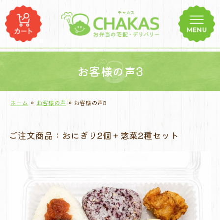
コ
ン
テ
ン
ツ
へ
お客様の声3
ス
キ
ホーム
»
お客様の声
»
お客様の声3
ッ
プ
ご注文商品：おにぎり2個＋惣菜2種セット