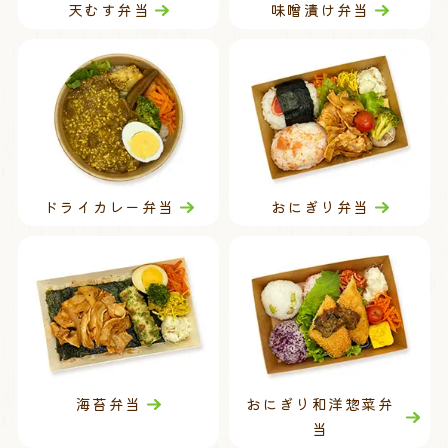
天むす弁当
味噌漬け弁当
ドライカレー弁当
おにぎり弁当
海苔弁当
おにぎり和洋惣菜弁
当