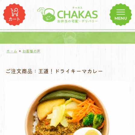
コ
ン
テ
ン
ツ
へ
ス
ホーム
»
お客様の声
キ
ッ
ご注文商品：王道！ドライキーマカレー
プ