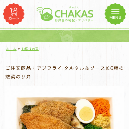
コ
ン
テ
ン
ツ
へ
ス
ホーム
»
お客様の声
キ
ッ
ご注文商品：アジフライ タルタル＆ソースと6種の
プ
惣菜のり弁