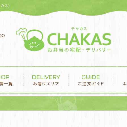
カス)
00