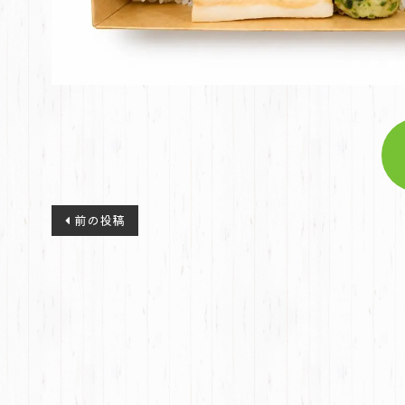
投
前の投稿
稿
ナ
ビ
ゲ
ー
シ
ョ