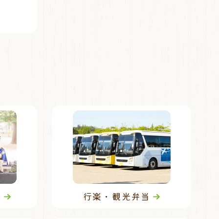
当
行楽・観光弁当