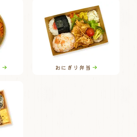
当
おにぎり弁当