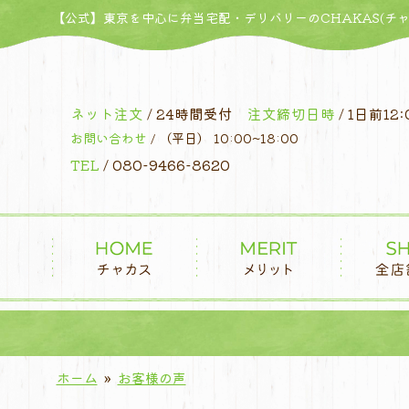
コ
【公式】東京を中心に弁当宅配・デリバリーのCHAKAS(チャ
ン
テ
ン
ツ
ネット注文
/ 24時間受付
注文締切日時
/ 1日前12:
へ
お問い合わせ
/ （平日） 10:00~18:00
ス
TEL
/ 080-9466-8620
キ
ッ
プ
ホーム
»
お客様の声