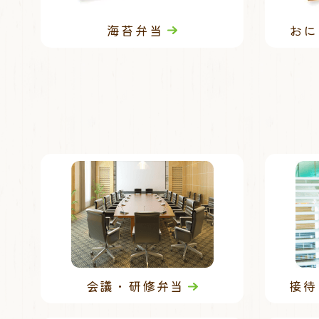
海苔弁当
おに
会議・研修弁当
接待